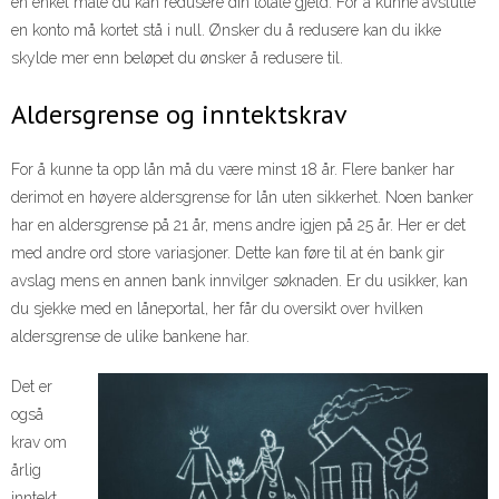
en enkel måte du kan redusere din totale gjeld. For å kunne avslutte
en konto må kortet stå i null. Ønsker du å redusere kan du ikke
skylde mer enn beløpet du ønsker å redusere til.
Aldersgrense og inntektskrav
For å kunne ta opp lån må du være minst 18 år. Flere banker har
derimot en høyere aldersgrense for lån uten sikkerhet. Noen banker
har en aldersgrense på 21 år, mens andre igjen på 25 år. Her er det
med andre ord store variasjoner. Dette kan føre til at én bank gir
avslag mens en annen bank innvilger søknaden. Er du usikker, kan
du sjekke med en låneportal, her får du oversikt over hvilken
aldersgrense de ulike bankene har.
Det er
også
krav om
årlig
inntekt