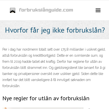
Skip
to
content
Hvorfor får jeg ikke forbrukslån?
Per i dag har nordmenn totalt sett over 175,8 milliarder i usikret gjeld,
altså forbrukslån og kredittkortgjeld. Dette er en svimlende sum, og
frem til 2019 hadde tallet økt kraftig. Derfor har reglene for utlån av
forbrukslån blitt strammet inn. Og gjeldsregisteret ble lansert for å gi
banker og privatpersoner oversikt over usikker gjeld. Siden dette ble
innført har det blitt vanskeligere å få innvilget søknaden om
forbrukslån.
Nye regler for utlån av forbrukslån