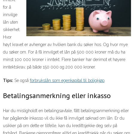
for å
innvilge
lån uten
sikkerhet.
Hvor
høyt kravet er avhenger av hvilken bank du søker hos. Og hvor mye
du søker om. For å få innvilget et lån på 500 000 kroner må du ha
minst 100 000 kroner i inntekt. Flere banker har derimot et høyere
inntektskrav, på både 150 000 og 200 000 kroner.
Tips:
Se også
forbrukslån som egenkapital til boligkjøp
.
Betalingsanmerkning eller inkasso
Har du misligholdt en betalingsavtale, fått betalingsanmerkning eller
har pågående inkasso vil du ikke få innvilget søknad om lån. Er du
usikker på om dette er tilfelle, kan du kredittsjekke deg selv på
forhånd. Bankene gjennomfører alltid en kredittsjekk når du søker om