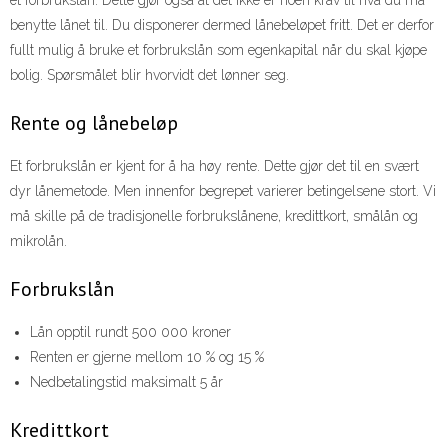
et forbrukslån. Dette gjør også at det ikke er noen krav til hva du må
benytte lånet til. Du disponerer dermed lånebeløpet fritt. Det er derfor
fullt mulig å bruke et forbrukslån som egenkapital når du skal kjøpe
bolig. Spørsmålet blir hvorvidt det lønner seg.
Rente og lånebeløp
Et forbrukslån er kjent for å ha høy rente. Dette gjør det til en svært
dyr lånemetode. Men innenfor begrepet varierer betingelsene stort. Vi
må skille på de tradisjonelle forbrukslånene, kredittkort, smålån og
mikrolån.
Forbrukslån
Lån opptil rundt 500 000 kroner
Renten er gjerne mellom 10 % og 15 %
Nedbetalingstid maksimalt 5 år
Kredittkort