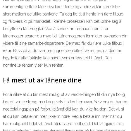
sammenligne flere lånetilbydere. Rente og andre vilkår kan skille
stort mellom de ulike bankene. Ta deg tid til å hente inn flere tilbud
og få oversikt på markedet. I denne prosessen kan det lønne seg å
benytte en lånemegler. Ved å sende inn søknaden din til en
lånemegler sparer du mye tid. Lånemegleren formidler søknaden din
videre til sine samarbeidspartnere. Dermed får du flere ulike tilbud i
retur. Pass på at du sammenligner den effektive renten, da den tar
høyde for alle faktiske kostnader som er knyttet til lånet. Den
nominelle renten viser kun renten.
Få mest ut av lånene dine
For å sikre at du får mest mulig ut av verdiøkningen til din nye bolig
bør du være streng med deg selv i tiden fremover. Selv om du har en
nedbetalingsplan på forbrukslånet ditt kan du vike fra den. Det vil si
at du kan betale inn mer, ikke mindre. Ved å betale inn mer når du
har mulighet til det vil lånet bli raskere nedbetalt. Det vil gjøre at du