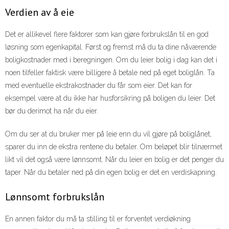
Verdien av å eie
Det er allikevel flere faktorer som kan gjøre forbrukslån til en god
løsning som egenkapital. Først og fremst må du ta dine nåværende
boligkostnader med i beregningen. Om du leier bolig i dag kan det i
noen tilfeller faktisk være billigere å betale ned på eget boliglån. Ta
med eventuelle ekstrakostnader du får som eier. Det kan for
eksempel være at du ikke har husforsikring på boligen du leier. Det
bør du derimot ha når du eier.
Om du ser at du bruker mer på leie enn du vil gjøre på boliglånet,
sparer du inn de ekstra rentene du betaler. Om beløpet blir tilnærmet
likt vil det også være lønnsomt. Når du leier en bolig er det penger du
taper. Når du betaler ned på din egen bolig er det en verdiskapning.
Lønnsomt forbrukslån
En annen faktor du må ta stilling til er forventet verdiøkning