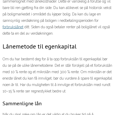
sammenlignet med lånekostnader. Dette er vanskelig å forutse og vil
bare bli ren gjetting fra din side. Du kan allikevel se på historisk vekst
på boligmarkedet i området du kjøper bolig. Da kan du lage en
sannsynlig verdiøkning på boligen i nedbetalingsperioden for
forbrukslånet
ditt. Siden du også betaler renter på boliglånet vil også
dette ta en del av verdiøkningen.
Lånemetode til egenkapital
Om du har bestemt deg for å ta opp forbrukslån til egenkapital bør
du se på de ulike lånemetodene. Det er står forskjell på et forbrukslån
med 10 % rente og et mikrolån med 300 % rente. Om mikrolån er det
eneste lånet du kan få innvilget, bør du vurdere å spare til egenkapital
noen år til. Har du muligheten til å innvilge et forbrukslån med rundt
10–15 % rente ser regnestykket bedre ut.
Sammenligne lån
Når du skal søke om lån er det viktig at du bruker tid på å