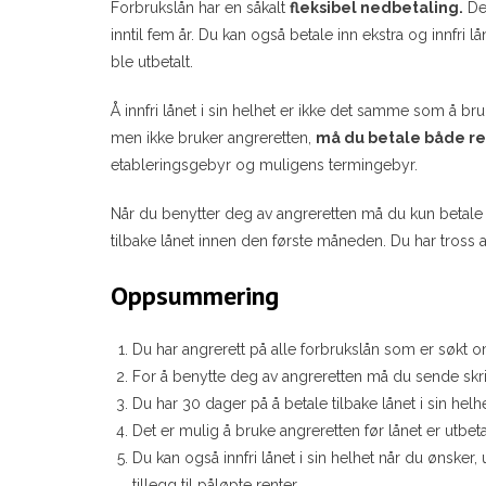
Forbrukslån har en såkalt
fleksibel nedbetaling.
Det
inntil fem år. Du kan også betale inn ekstra og innfri 
ble utbetalt.
Å innfri lånet i sin helhet er ikke det samme som å bru
men ikke bruker angreretten,
må du betale både re
etableringsgebyr og muligens termingebyr.
Når du benytter deg av angreretten må du kun betale r
tilbake lånet innen den første måneden. Du har tross alt
Oppsummering
Du har angrerett på alle forbrukslån som er søkt o
For å benytte deg av angreretten må du sende skrift
Du har 30 dager på å betale tilbake lånet i sin helhe
Det er mulig å bruke angreretten før lånet er utbeta
Du kan også innfri lånet i sin helhet når du ønsker
tillegg til påløpte renter.