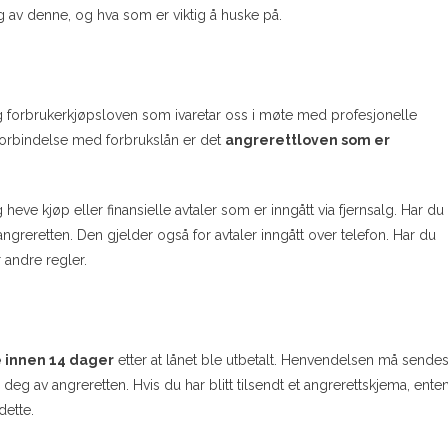
 av denne, og hva som er viktig å huske på.
g forbrukerkjøpsloven som ivaretar oss i møte med profesjonelle
I forbindelse med forbrukslån er det
angrerettloven som er
heve kjøp eller finansielle avtaler som er inngått via fjernsalg. Har du
greretten. Den gjelder også for avtaler inngått over telefon. Har du
r andre regler.
 innen 14 dager
etter at lånet ble utbetalt. Henvendelsen må sende
deg av angreretten. Hvis du har blitt tilsendt et angrerettskjema, ente
dette.