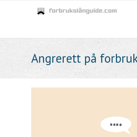
Skip
to
content
Angrerett på forbru