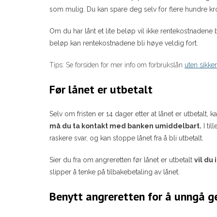
som mulig. Du kan spare deg selv for flere hundre kro
Om du har lånt et lite beløp vil ikke rentekostnadene b
beløp kan rentekostnadene bli høye veldig fort.
Tips: Se forsiden for mer info om forbrukslån
uten sikker
Før lånet er utbetalt
Selv om fristen er 14 dager etter at lånet er utbetalt, k
må du ta kontakt med banken umiddelbart.
I til
raskere svar, og kan stoppe lånet fra å bli utbetalt.
Sier du fra om angreretten før lånet er utbetalt
vil du 
slipper å tenke på tilbakebetaling av lånet.
Benytt angreretten for å unngå g