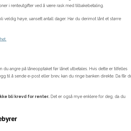
ner i renteutgifter ved å være rask med tilbakebetaling.
li veldig høye, uansett antall dager. Har du derimot lånt et større
het.
an du angre på låneopptaket før lånet utbetales. Hvis dette er tilfelles
legg til å sende e-post eller brev, kan du ringe banken direkte. Da får d
ikke bli krevd for renter.
Det er også mye enklere for deg, da du
ebyrer