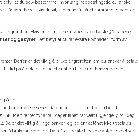
 betyr at du selv bestemmer hvor lang nedbetalingstid du ønsker,
lånet når som helst. Hvis du vil, kan du innfri lånet samme dag som det
ke angreretten. Hvis du innfrir lånet i løpet av de første 30 dagene,
nter og gebyrer.
Det betyr at du får ekstra kostnader i form av
enter. Derfor er det viktig å bruke angreretten om du ønsker å betale
 litt tid på å betale tilbake etter at du har sendt henvendelsen.
m på nett.
lig henvendelse senest 14 dager etter at lånet ble utbetalt.
t, inkludert renter for antall dager lånet har vært tilgjengelig for deg.
lt. Da er det viktig å ringe banken og be om at lånet ikke utbetales.
, uten å bruke angreretten. Da må du betale tilbake etableringsgebyret i