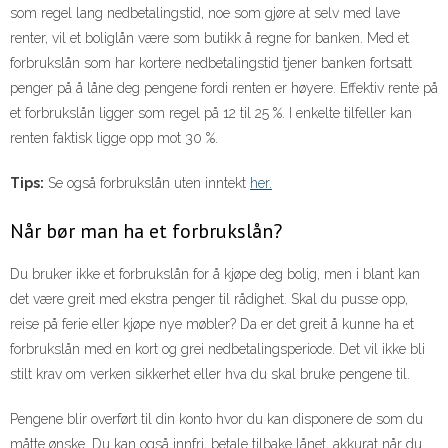
som regel lang nedbetalingstid, noe som gjøre at selv med lave
renter, vil et boliglån være som butikk å regne for banken. Med et
forbrukslån som har kortere nedbetalingstid tjener banken fortsatt
penger på å låne deg pengene fordi renten er høyere. Effektiv rente på
et forbrukslån ligger som regel på 12 til 25 %. I enkelte tilfeller kan
renten faktisk ligge opp mot 30 %.
Tips:
Se også forbrukslån uten inntekt
her.
Når bør man ha et forbrukslån?
Du bruker ikke et forbrukslån for å kjøpe deg bolig, men i blant kan
det være greit med ekstra penger til rådighet. Skal du pusse opp,
reise på ferie eller kjøpe nye møbler? Da er det greit å kunne ha et
forbrukslån med en kort og grei nedbetalingsperiode. Det vil ikke bli
stilt krav om verken sikkerhet eller hva du skal bruke pengene til.
Pengene blir overført til din konto hvor du kan disponere de som du
måtte ønske. Du kan også innfri, betale tilbake lånet, akkurat når du