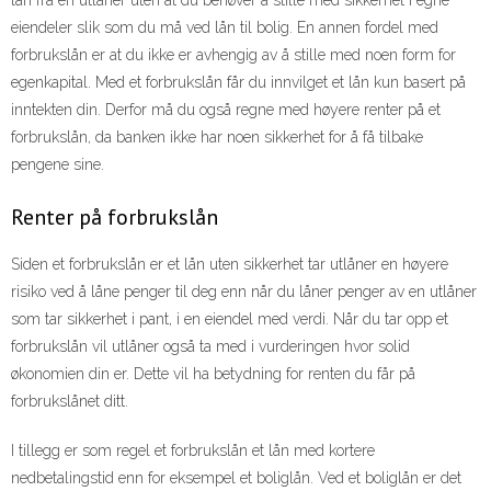
eiendeler slik som du må ved lån til bolig. En annen fordel med
forbrukslån er at du ikke er avhengig av å stille med noen form for
egenkapital. Med et forbrukslån får du innvilget et lån kun basert på
inntekten din. Derfor må du også regne med høyere renter på et
forbrukslån, da banken ikke har noen sikkerhet for å få tilbake
pengene sine.
Renter på forbrukslån
Siden et forbrukslån er et lån uten sikkerhet tar utlåner en høyere
risiko ved å låne penger til deg enn når du låner penger av en utlåner
som tar sikkerhet i pant, i en eiendel med verdi. Når du tar opp et
forbrukslån vil utlåner også ta med i vurderingen hvor solid
økonomien din er. Dette vil ha betydning for renten du får på
forbrukslånet ditt.
I tillegg er som regel et forbrukslån et lån med kortere
nedbetalingstid enn for eksempel et boliglån. Ved et boliglån er det