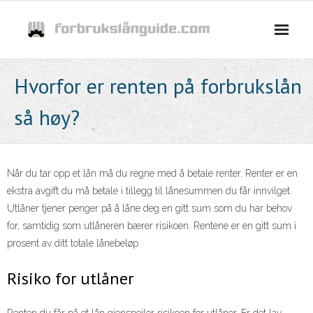
Skip
to
content
Hvorfor er renten på forbrukslån
så høy?
Når du tar opp et lån må du regne med å betale renter. Renter er en
ekstra avgift du må betale i tillegg til lånesummen du får innvilget.
Utlåner tjener penger på å låne deg en gitt sum som du har behov
for, samtidig som utlåneren bærer risikoen. Rentene er en gitt sum i
prosent av ditt totale lånebeløp.
Risiko for utlåner