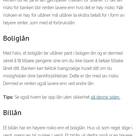
Renten du får på et lån gjenspeiler risikoen for utlåner. Er det lav
risiko for banken blir renten lavere enn hvis det er høy risiko. Når
risikoen er høy for utlåner må utlåner ta ekstra betalt for i form av
høyere renter, som med et forbrukslån.
Boliglån
Med f.eks. et boliglån tar utlåner pant i boligen din og er dermed
sikret å få tilbake pengene sine om du ikke klarer å betale tilbake
lånet ditt. Banken kan faktisk tvangsselge huset ditt om du
misligholder dine bankforpliktelser, Dette er lån med lav risiko.
Dermed er renten også lavere enn ved andre lån.
Tips:
Se også hvem tar opp lån uten sikkerhet
på denne siden.
Billån
Et billån har en høyere risiko enn et boliglån. Hus vil som regel stige i
verdi, mens en bil synker i verdi. Et billån vil derfor også gi en høyere