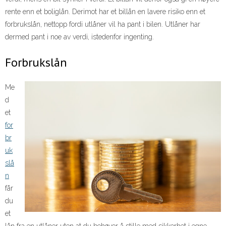
rente enn et boliglån. Derimot har et billån en lavere risiko enn et
forbrukslån, nettopp fordi utlåner vil ha pant i bilen. Utlåner har
dermed pant i noe av verdi, istedenfor ingenting.
Forbrukslån
Me
d
et
for
br
uk
slå
n
får
du
et
lån fra en utlåner uten at du behøver å stille med sikkerhet i egne