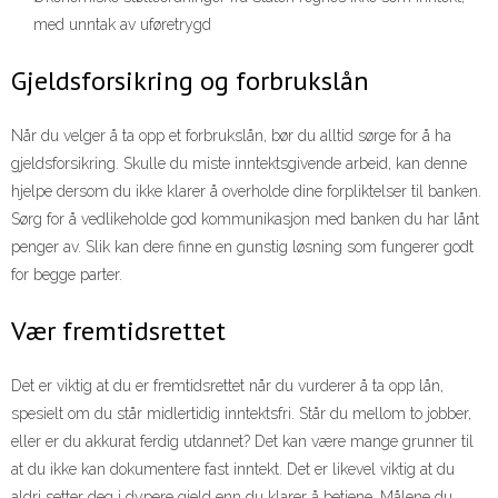
med unntak av uføretrygd
Gjeldsforsikring og forbrukslån
Når du velger å ta opp et forbrukslån, bør du alltid sørge for å ha
gjeldsforsikring. Skulle du miste inntektsgivende arbeid, kan denne
hjelpe dersom du ikke klarer å overholde dine forpliktelser til banken.
Sørg for å vedlikeholde god kommunikasjon med banken du har lånt
penger av. Slik kan dere finne en gunstig løsning som fungerer godt
for begge parter.
Vær fremtidsrettet
Det er viktig at du er fremtidsrettet når du vurderer å ta opp lån,
spesielt om du står midlertidig inntektsfri. Står du mellom to jobber,
eller er du akkurat ferdig utdannet? Det kan være mange grunner til
at du ikke kan dokumentere fast inntekt. Det er likevel viktig at du
aldri setter deg i dypere gjeld enn du klarer å betjene. Målene du