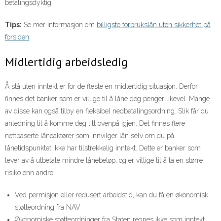
betalingsdyktig.
Tips:
Se mer informasjon om
billigste forbrukslån uten sikkerhet på
forsiden
.
Midlertidig arbeidsledig
Å stå uten inntekt er for de fleste en midlertidig situasjon. Derfor
finnes det banker som er villige til å låne deg penger likevel. Mange
av disse kan også tilby en fleksibel nedbetalingsordning. Slik får du
anledning til å komme deg litt ovenpå igjen. Det finnes flere
nettbaserte låneaktører som innvilger lån selv om du på
lånetidspunktet ikke har tilstrekkelig inntekt. Dette er banker som
lever av å utbetale mindre lånebeløp, og er villige til å ta en større
risiko enn andre.
Ved permisjon eller redusert arbeidstid, kan du få en økonomisk
støtteordning fra NAV
Økonomiske støtteordninger fra Staten regnes ikke som inntekt,