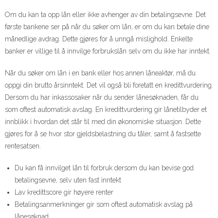
Om du kan ta opp lån eller ikke avhenger av din betalingsevne. Det
første bankene ser på når du søker om lån, er om du kan betale dine
månedlige avdrag. Dette gjøres for å unngå mislighold. Enkelte
banker er villige til å innvilge forbrukslån selv om du ikke har inntekt.
Når du søker om lån i en bank eller hos annen låneaktør, må du
oppgi din brutto årsinntekt. Det vil også bli foretatt en kredittvurdering.
Dersom du har inkassosaker når du sender lånesøknaden, får du
som oftest automatisk avslag. En kredittvurdering gir lånetilbyder et
innblikk i hvordan det står til med din økonomiske situasjon. Dette
gjøres for å se hvor stor gjeldsbelastning du tåler, samt å fastsette
rentesatsen.
Du kan få innvilget lån til forbruk dersom du kan bevise god
betalingsevne, selv uten fast inntekt
Lav kredittscore gir høyere renter
Betalingsanmerkninger gir som oftest automatisk avslag på
lånesøknad