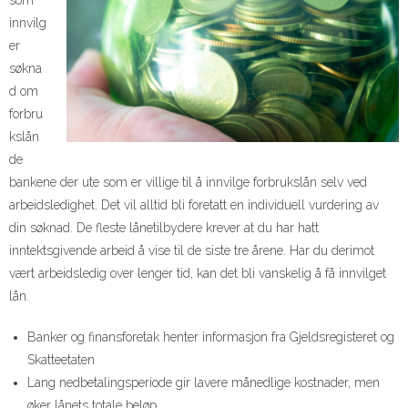
innvilg
er
søkna
d om
forbru
kslån
de
bankene der ute som er villige til å innvilge forbrukslån selv ved
arbeidsledighet. Det vil alltid bli foretatt en individuell vurdering av
din søknad. De fleste lånetilbydere krever at du har hatt
inntektsgivende arbeid å vise til de siste tre årene. Har du derimot
vært arbeidsledig over lenger tid, kan det bli vanskelig å få innvilget
lån.
Banker og finansforetak henter informasjon fra Gjeldsregisteret og
Skatteetaten
Lang nedbetalingsperiode gir lavere månedlige kostnader, men
øker lånets totale beløp