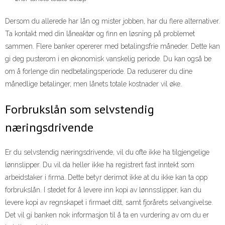
Dersom du allerede har lån og mister jobben, har du flere alternativer.
Ta kontakt med din låneaktør og finn en løsning på problemet
sammen. Flere banker opererer med betalingsfrie måneder. Dette kan
gi deg pusterom i en økonomisk vanskelig periode. Du kan også be
om å forlenge din nedbetalingsperiode. Da reduserer du dine
månedlige betalinger, men lånets totale kostnader vil øke.
Forbrukslån som selvstendig
næringsdrivende
Er du selvstendig næringsdrivende, vil du ofte ikke ha tilgjengelige
lønnslipper. Du vil da heller ikke ha registrert fast inntekt som
arbeidstaker i firma. Dette betyr derimot ikke at du ikke kan ta opp
forbrukslån. I stedet for å levere inn kopi av lønnsslipper, kan du
levere kopi av regnskapet i firmaet ditt, samt fjorårets selvangivelse.
Det vil gi banken nok informasjon til å ta en vurdering av om du er